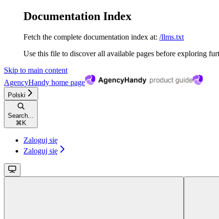
Documentation Index
Fetch the complete documentation index at:
/llms.txt
Use this file to discover all available pages before exploring fur
Skip to main content
AgencyHandy
home page
Polski
Search...
⌘
K
Zaloguj się
Zaloguj się