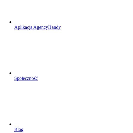
Aplikacja AgencyHandy
Społeczność
Blog