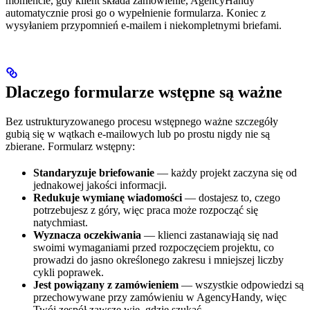
momencie, gdy klient składa zamówienie, AgencyHandy
automatycznie prosi go o wypełnienie formularza. Koniec z
wysyłaniem przypomnień e-mailem i niekompletnymi briefami.
Dlaczego formularze wstępne są ważne
Bez ustrukturyzowanego procesu wstępnego ważne szczegóły
gubią się w wątkach e-mailowych lub po prostu nigdy nie są
zbierane. Formularz wstępny:
Standaryzuje briefowanie
— każdy projekt zaczyna się od
jednakowej jakości informacji.
Redukuje wymianę wiadomości
— dostajesz to, czego
potrzebujesz z góry, więc praca może rozpocząć się
natychmiast.
Wyznacza oczekiwania
— klienci zastanawiają się nad
swoimi wymaganiami przed rozpoczęciem projektu, co
prowadzi do jasno określonego zakresu i mniejszej liczby
cykli poprawek.
Jest powiązany z zamówieniem
— wszystkie odpowiedzi są
przechowywane przy zamówieniu w AgencyHandy, więc
Twój zespół zawsze wie, gdzie szukać.