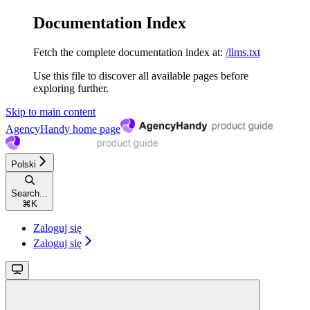
Documentation Index
Fetch the complete documentation index at:
/llms.txt
Use this file to discover all available pages before
exploring further.
Skip to main content
AgencyHandy
home page
Polski
Search...
⌘
K
Zaloguj się
Zaloguj się