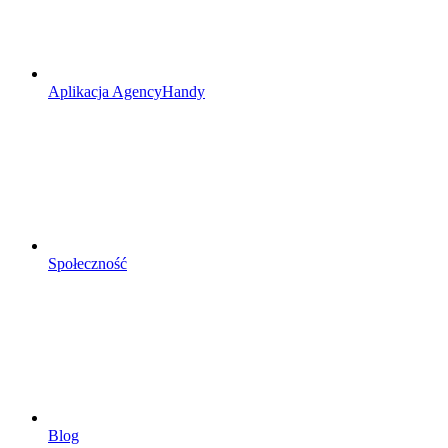
Aplikacja AgencyHandy
Społeczność
Blog