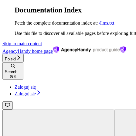
Documentation Index
Fetch the complete documentation index at:
/llms.txt
Use this file to discover all available pages before exploring fur
Skip to main content
AgencyHandy
home page
Polski
Search...
⌘
K
Zaloguj się
Zaloguj się