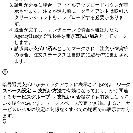
証明が必要な場合、ファイルアップロードボタンが表
示されます。注文が進む前に、クライアントは取引ス
クリーンショットをアップロードする必要がありま
す。
送金が完了し、オンチェーンで資金を確認したら、
AgencyHandyで請求書を開き
支払い済み
としてマーク
します。
請求書が
支払い済み
としてマークされ、注文が
保留中
の場合、注文ステータスは自動的に
進行中
に更新され
ます。
暗号通貨支払いがチェックアウトに表示されるのは、
ワーク
スペース設定 → 支払い方法
で有効になっており、かつ関連
する
サービスグループ → 支払い可否
設定でも有効になって
いる場合のみです。ワークスペース設定で無効にすると、サ
ービスレベルの設定に関係なくすべての場所で非表示になり
ます。