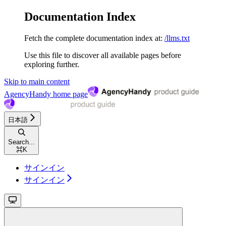
Documentation Index
Fetch the complete documentation index at:
/llms.txt
Use this file to discover all available pages before
exploring further.
Skip to main content
AgencyHandy
home page
日本語
Search...
⌘
K
サインイン
サインイン