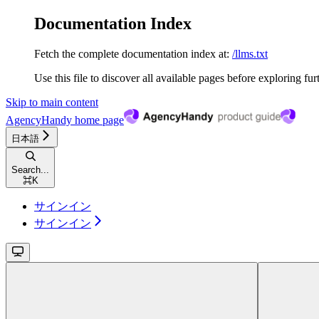
Documentation Index
Fetch the complete documentation index at:
/llms.txt
Use this file to discover all available pages before exploring fur
Skip to main content
AgencyHandy
home page
日本語
Search...
⌘
K
サインイン
サインイン