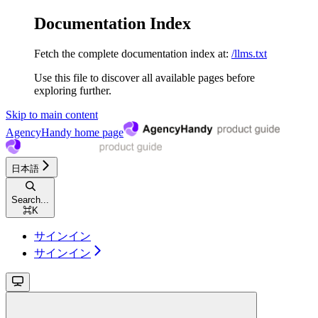
Documentation Index
Fetch the complete documentation index at:
/llms.txt
Use this file to discover all available pages before
exploring further.
Skip to main content
AgencyHandy
home page
日本語
Search...
⌘
K
サインイン
サインイン