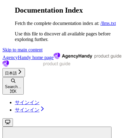
Documentation Index
Fetch the complete documentation index at:
/llms.txt
Use this file to discover all available pages before
exploring further.
Skip to main content
AgencyHandy
home page
日本語
Search...
⌘
K
サインイン
サインイン