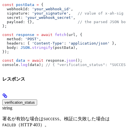
const
 postData
 =
 {
  webhookId:
 'your_webhook_id'
,
  signature:
 'your_signature'
,   
// value of x-ah-sig h
  secret:
 'your_webhook_secret'
,
  payload:
 {},                   
// the parsed JSON bod
};
const
 response
 =
 await
 fetch
(
url
, {
  method:
 'POST'
,
  headers:
 { 
'Content-Type'
:
 'application/json'
 },
  body:
 JSON
.
stringify
(
postData
),
});
const
 data
 =
 await
 response
.
json
();
console
.
log
(
data
); 
// { "verification_status": "SUCCESS
レスポンス
verification_status
string
署名が有効な場合は
。検証に失敗した場合は
SUCCESS
（HTTP 403）。
FAILED