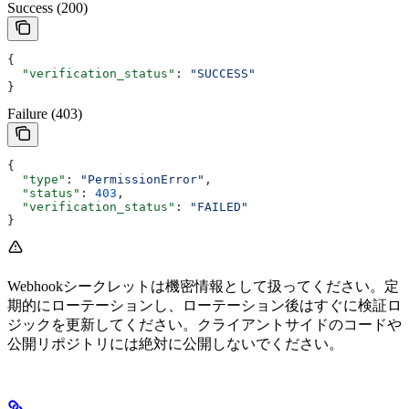
Success (200)
{
  "verification_status"
: 
"SUCCESS"
}
Failure (403)
{
  "type"
: 
"PermissionError"
,
  "status"
: 
403
,
  "verification_status"
: 
"FAILED"
}
Webhookシークレットは機密情報として扱ってください。定
期的にローテーションし、ローテーション後はすぐに検証ロ
ジックを更新してください。クライアントサイドのコードや
公開リポジトリには絶対に公開しないでください。