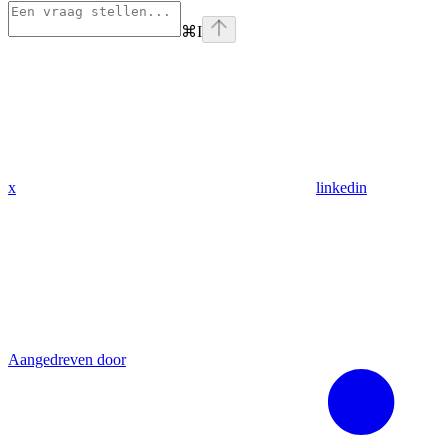
⌘
I
x
linkedin
Aangedreven door