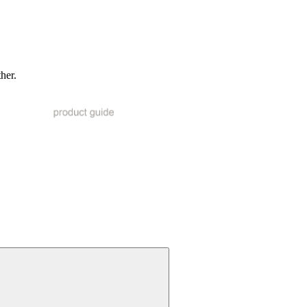
ther.