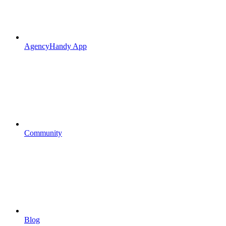
AgencyHandy App
Community
Blog