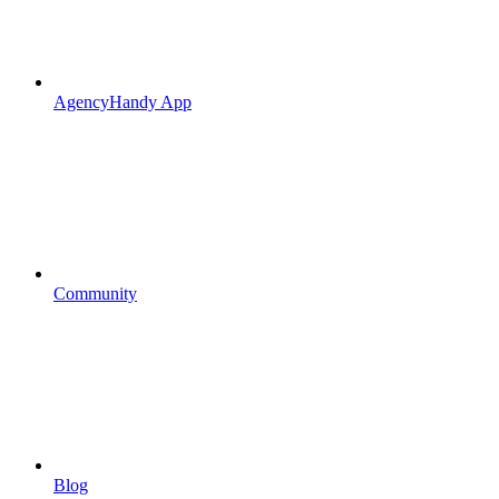
AgencyHandy App
Community
Blog