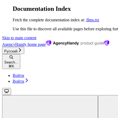
Documentation Index
Fetch the complete documentation index at:
/llms.txt
Use this file to discover all available pages before exploring fur
Skip to main content
AgencyHandy
home page
Русский
Search...
⌘
K
Войти
Войти