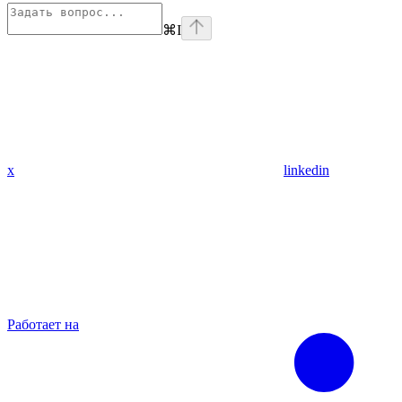
⌘
I
x
linkedin
Работает на