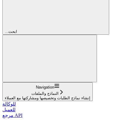
...ابحث
Navigation
النماذج والملفات
إنشاء نماذج الطلبات وتخصيصها ومشاركتها مع العملاء
للوكالة
للعميل
مرجع API