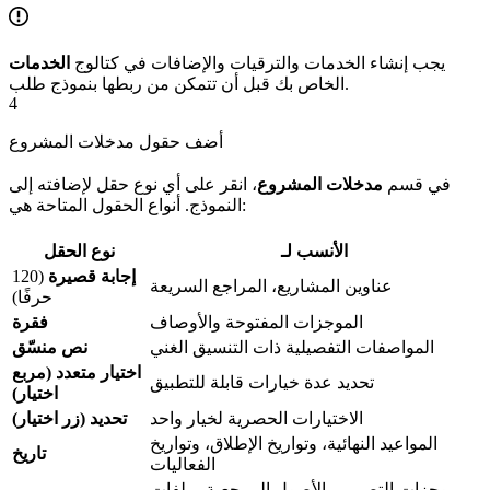
يجب إنشاء الخدمات والترقيات والإضافات في كتالوج
الخدمات
الخاص بك قبل أن تتمكن من ربطها بنموذج طلب.
4
أضف حقول مدخلات المشروع
في قسم
مدخلات المشروع
، انقر على أي نوع حقل لإضافته إلى
النموذج. أنواع الحقول المتاحة هي:
الأنسب لـ
نوع الحقل
إجابة قصيرة
(120
عناوين المشاريع، المراجع السريعة
حرفًا)
الموجزات المفتوحة والأوصاف
فقرة
المواصفات التفصيلية ذات التنسيق الغني
نص منسّق
اختيار متعدد (مربع
تحديد عدة خيارات قابلة للتطبيق
اختيار)
الاختيارات الحصرية لخيار واحد
تحديد (زر اختيار)
المواعيد النهائية، وتواريخ الإطلاق، وتواريخ
تاريخ
الفعاليات
موجزات التصميم، الأصول المرجعية، ملفات