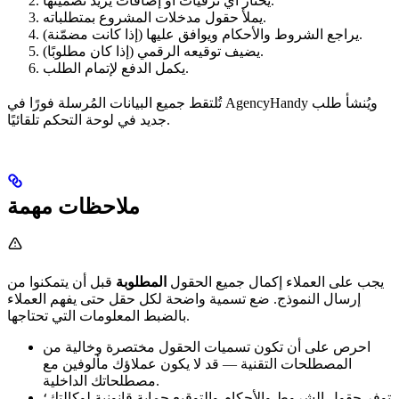
يختار أي ترقيات أو إضافات يريد تضمينها.
يملأ حقول مدخلات المشروع بمتطلباته.
يراجع الشروط والأحكام ويوافق عليها (إذا كانت مضمّنة).
يضيف توقيعه الرقمي (إذا كان مطلوبًا).
يكمل الدفع لإتمام الطلب.
تُلتقط جميع البيانات المُرسلة فورًا في AgencyHandy ويُنشأ طلب
جديد في لوحة التحكم تلقائيًا.
ملاحظات مهمة
يجب على العملاء إكمال جميع الحقول
المطلوبة
قبل أن يتمكنوا من
إرسال النموذج. ضع تسمية واضحة لكل حقل حتى يفهم العملاء
بالضبط المعلومات التي تحتاجها.
احرص على أن تكون تسميات الحقول مختصرة وخالية من
المصطلحات التقنية — قد لا يكون عملاؤك مألوفين مع
مصطلحاتك الداخلية.
توفر حقول الشروط والأحكام والتوقيع حماية قانونية لوكالتك؛