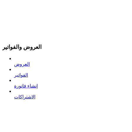
العروض والفواتير
العروض
الفواتير
إنشاء فاتورة
الاشتراكات