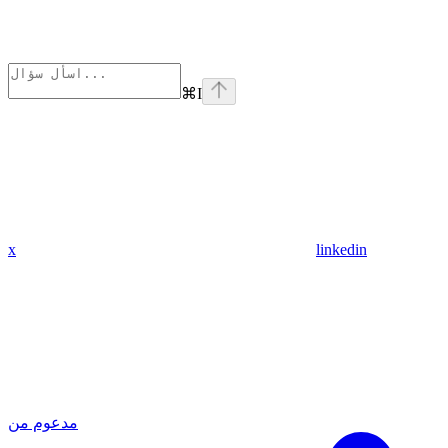
⌘
I
x
linkedin
مدعوم من