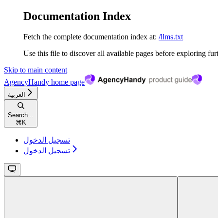
Documentation Index
Fetch the complete documentation index at:
/llms.txt
Use this file to discover all available pages before exploring fur
Skip to main content
AgencyHandy
home page
العربية
Search...
⌘
K
تسجيل الدخول
تسجيل الدخول