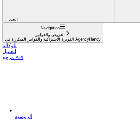
...ابحث
Navigation
العروض والفواتير
الفوترة الاشتراكية والفواتير المتكررة في AgencyHandy
للوكالة
للعميل
مرجع API
الرئيسية