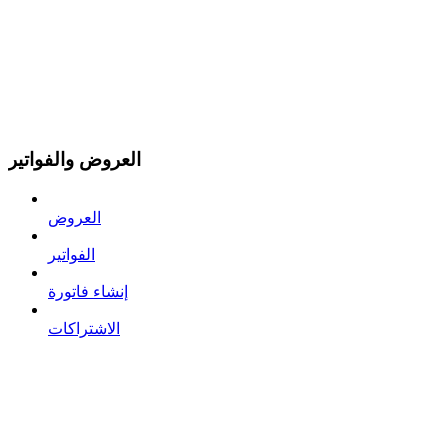
العروض والفواتير
العروض
الفواتير
إنشاء فاتورة
الاشتراكات