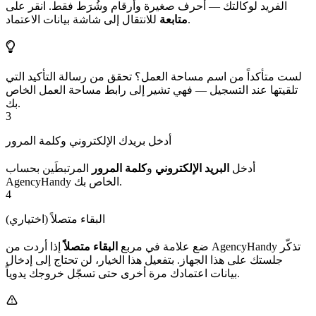
الفريد لوكالتك — أحرف صغيرة وأرقام وشُرَط فقط. انقر على
للانتقال إلى شاشة بيانات الاعتماد.
متابعة
لست متأكداً من اسم مساحة العمل؟ تحقق من رسالة التأكيد التي
تلقيتها عند التسجيل — فهي تشير إلى رابط مساحة العمل الخاص
بك.
3
أدخل بريدك الإلكتروني وكلمة المرور
أدخل
البريد الإلكتروني
و
كلمة المرور
المرتبطَين بحساب
AgencyHandy الخاص بك.
4
البقاء متصلاً (اختياري)
ضع علامة في مربع
البقاء متصلاً
إذا أردت من AgencyHandy تذكّر
جلستك على هذا الجهاز. بتفعيل هذا الخيار، لن تحتاج إلى إدخال
بيانات اعتمادك مرة أخرى حتى تسجّل خروجك يدوياً.