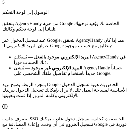
5
الوصول إلى لوحة التحكم
يتحقق AgencyHandy من هوية Google الخاصة بك ويُعيد توجيهك
تلقائياً إلى لوحة تحكم وكالتك.
عند تسجيل الدخول عبر Google، يتحقق AgencyHandy مما إذا كان
عنوان البريد الإلكتروني لـ Google يتطابق مع حساب موجود:
البريد الإلكتروني موجود بالفعل
— يُسجّلك AgencyHandy في
ذلك الحساب فوراً.
البريد الإلكتروني غير موجود
— يُنشئ AgencyHandy حساباً
جديداً باستخدام تفاصيل ملفك الشخصي على Google.
بمجرد الربط، يصبح بريد Google الخاص بك هوية تسجيل الدخول
الأساسية لمساحة العمل تلك. لا يزال بإمكانك تسجيل الدخول ببريدك
الإلكتروني وكلمة المرور إذا قمت بتعيينها.
تتصرف جلسة SSO الخاصة بك كجلسة تسجيل دخول عادية. يمكنك
تسجيل الخروج في أي وقت، وإعادة المصادقة مع Google فورية في