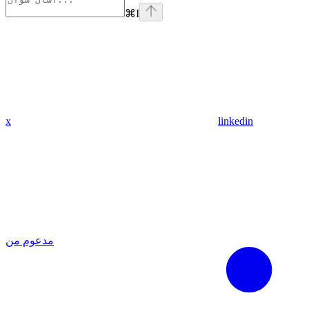
⌘
I
x
linkedin
مدعوم من