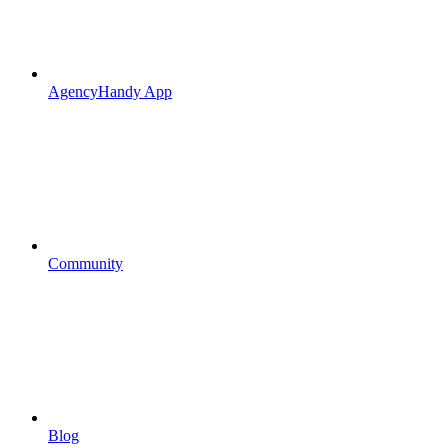
AgencyHandy App
Community
Blog