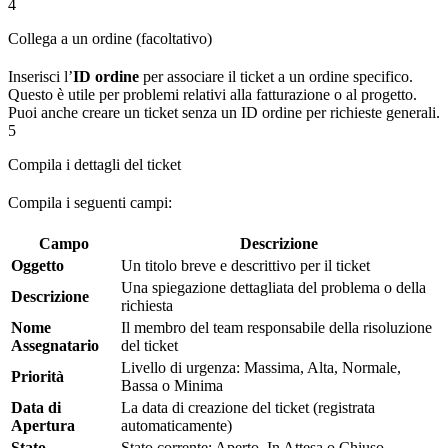
4
Collega a un ordine (facoltativo)
Inserisci l’
ID ordine
per associare il ticket a un ordine specifico.
Questo è utile per problemi relativi alla fatturazione o al progetto.
Puoi anche creare un ticket senza un ID ordine per richieste generali.
5
Compila i dettagli del ticket
Compila i seguenti campi:
Campo
Descrizione
Oggetto
Un titolo breve e descrittivo per il ticket
Una spiegazione dettagliata del problema o della
Descrizione
richiesta
Nome
Il membro del team responsabile della risoluzione
Assegnatario
del ticket
Livello di urgenza: Massima, Alta, Normale,
Priorità
Bassa o Minima
Data di
La data di creazione del ticket (registrata
Apertura
automaticamente)
Stato
Stato corrente: Aperto, In Attesa o Chiuso