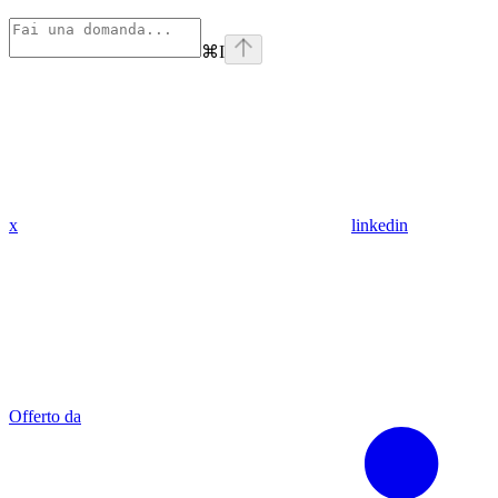
⌘
I
x
linkedin
Offerto da