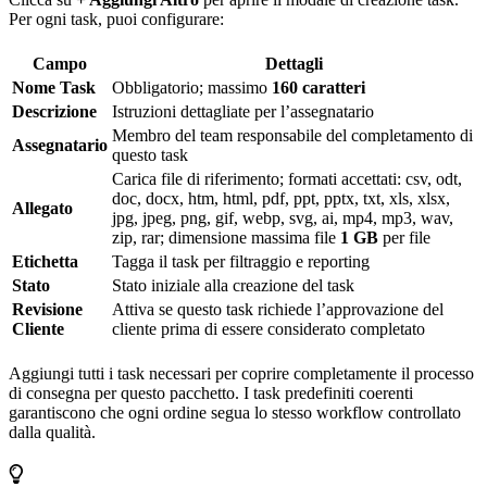
Per ogni task, puoi configurare:
Campo
Dettagli
Nome Task
Obbligatorio; massimo
160 caratteri
Descrizione
Istruzioni dettagliate per l’assegnatario
Membro del team responsabile del completamento di
Assegnatario
questo task
Carica file di riferimento; formati accettati: csv, odt,
doc, docx, htm, html, pdf, ppt, pptx, txt, xls, xlsx,
Allegato
jpg, jpeg, png, gif, webp, svg, ai, mp4, mp3, wav,
zip, rar; dimensione massima file
1 GB
per file
Etichetta
Tagga il task per filtraggio e reporting
Stato
Stato iniziale alla creazione del task
Revisione
Attiva se questo task richiede l’approvazione del
Cliente
cliente prima di essere considerato completato
Aggiungi tutti i task necessari per coprire completamente il processo
di consegna per questo pacchetto. I task predefiniti coerenti
garantiscono che ogni ordine segua lo stesso workflow controllato
dalla qualità.