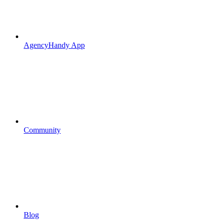
AgencyHandy App
Community
Blog