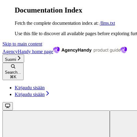
Documentation Index
Fetch the complete documentation index at:
/llms.txt
Use this file to discover all available pages before exploring fur
Skip to main content
AgencyHandy
home page
Suomi
Search...
⌘
K
Kirjaudu sisään
Kirjaudu sisään