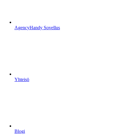
AgencyHandy Sovellus
Yhteisö
Blogi