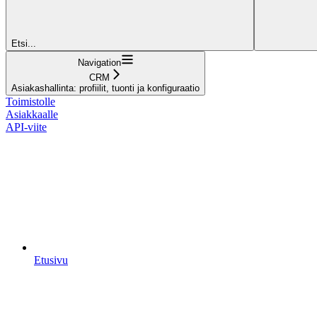
Etsi...
Navigation
CRM
Asiakashallinta: profiilit, tuonti ja konfiguraatio
Toimistolle
Asiakkaalle
API-viite
Etusivu