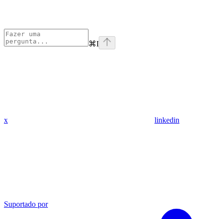
⌘
I
x
linkedin
Suportado por